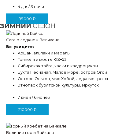
4 дня/ 3 ночи
89000
₽
ЗИМНИЙ
СЕЗОН
Сага о ледяном Великане
Вы увидите:
Аршан, альпаки и маралы
Тоннели и мосты КБЖД
Сибирская тайга, хаски и квадроциклы
Бухта Песчаная, Малое море, остров Огой
Остров Ольхон, мыс Хобой, ледяные гроты
Этнопарк бурятской культуры, Иркутск
7 дней / 6 ночей
210000
₽
Величие гор и Байкала