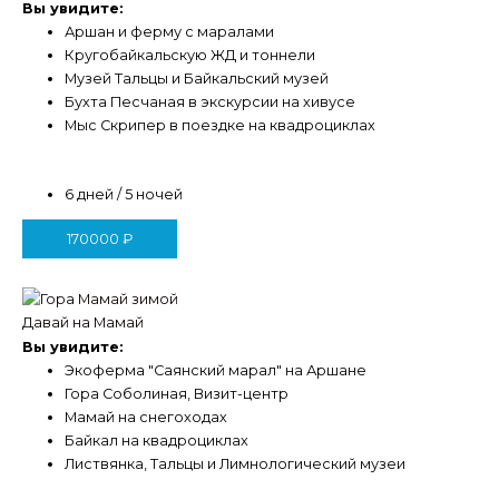
Вы увидите:
Аршан и ферму с маралами
Кругобайкальскую ЖД и тоннели
Музей Тальцы и Байкальский музей
Бухта Песчаная в экскурсии на хивусе
Мыс Скрипер в поездке на квадроциклах
6 дней / 5 ночей
170000
₽
Давай на Мамай
Вы увидите:
Экоферма "Саянский марал" на Аршане
Гора Соболиная, Визит-центр
Мамай на снегоходах
Байкал на квадроциклах
Листвянка, Тальцы и Лимнологический музеи