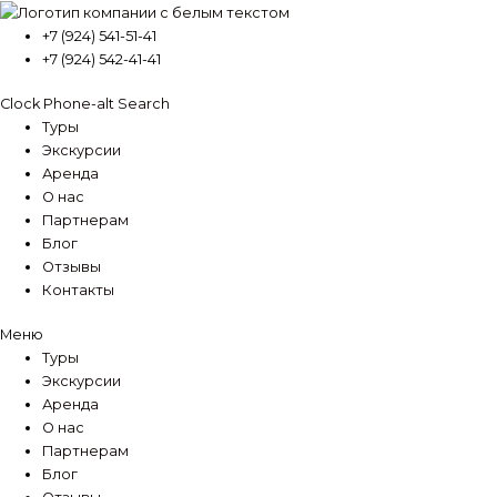
Перейти
к
+7 (924) 541-51-41
содержимому
+7 (924) 542-41-41
Clock
Phone-alt
Search
Туры
Экскурсии
Аренда
О нас
Партнерам
Блог
Отзывы
Контакты
Меню
Туры
Экскурсии
Аренда
О нас
Партнерам
Блог