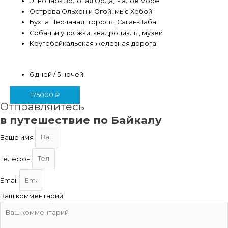
Этнопарк Золотая Орда, Малое море
Острова Ольхон и Огой, мыс Хобой
Бухта Песчаная, торосы, Саган-Заба
Собачьи упряжки, квадроциклы, музей
Кругобайкальская железная дорога
6 дней / 5 ночей
175000
₽
Отправляйтесь
в путешествие по Байкалу
Ваше имя
Телефон
Email
Ваш комментарий