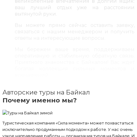
великолепные впечатления в долгий ящик:
ваш лучший отдых уже на расстоянии
вытянутой руки.
Вы можете прямо сейчас оставить заявку,
связаться с нашим менеджером и получить
ответы на интересующие вопросы.
Мы бережем ваше время, поддерживаем
оперативную и стабильную обратную связь.
Приятного знакомства с Байкалом! Вас ждет
богатая коллекция сильных моментов и
впечатлений.
Авторские туры на Байкал
Почему именно мы?
Туристическая компания «Сила момента» может похвастаться
исключительно продуманным подходом к работе. У нас очень
узкое направление работы — организация туров на Байкале. И