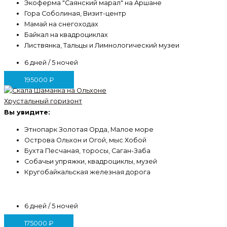
Экоферма "Саянский марал" на Аршане
Гора Соболиная, Визит-центр
Мамай на снегоходах
Байкал на квадроциклах
Листвянка, Тальцы и Лимнологический музеи
6 дней / 5 ночей
195000
₽
Хрустальный горизонт
Вы увидите:
Этнопарк Золотая Орда, Малое море
Острова Ольхон и Огой, мыс Хобой
Бухта Песчаная, торосы, Саган-Заба
Собачьи упряжки, квадроциклы, музей
Кругобайкальская железная дорога
6 дней / 5 ночей
175000
₽