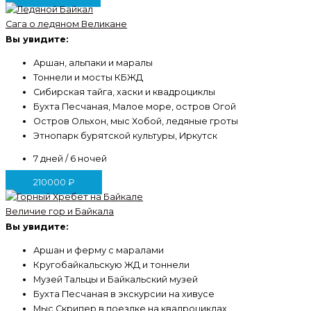
Сага о ледяном Великане
Вы увидите:
Аршан, альпаки и маралы
Тоннели и мосты КБЖД
Сибирская тайга, хаски и квадроциклы
Бухта Песчаная, Малое море, остров Огой
Остров Ольхон, мыс Хобой, ледяные гроты
Этнопарк бурятской культуры, Иркутск
7 дней / 6 ночей
210000
₽
Величие гор и Байкала
Вы увидите:
Аршан и ферму с маралами
Кругобайкальскую ЖД и тоннели
Музей Тальцы и Байкальский музей
Бухта Песчаная в экскурсии на хивусе
Мыс Скрипер в поездке на квадроциклах