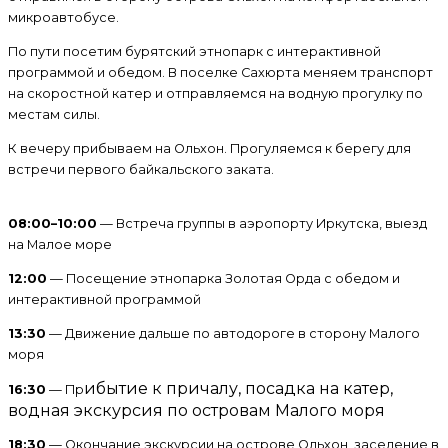
микроавтобусе.
По пути посетим бурятский этнопарк с интерактивной
программой и обедом. В поселке Сахюрта меняем транспорт
на скоростной катер и отправляемся на водную прогулку по
местам силы.
К вечеру прибываем на Ольхон. Прогуляемся к берегу для
встречи первого байкальского заката.
08:00–10:00
— Встреча группы в аэропорту Иркутска, выезд
на Малое море
12:00
— Посещение этнопарка Золотая Орда с обедом и
интерактивной программой
13:30
— Движение дальше по автодороге в сторону Малого
моря
ибытие к причалу, посадка на катер,
16:30
— Пр
водная экскурсия по островам Малого моря
18:30
— Окончание экскурсии на острове Ольхон, заселение в