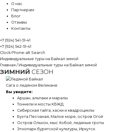
О нас
Партнерам
Блог
Отзывы
Контакты
+7 (924) 541-51-41
+7 (924) 542-51-41
Clock
Phone-alt
Search
Индивидуальные туры на Байкал зимой
Главная
/ Индивидуальные туры на Байкал зимой
ЗИМНИЙ
СЕЗОН
Сага о ледяном Великане
Вы увидите:
Аршан, альпаки и маралы
Тоннели и мосты КБЖД
Сибирская тайга, хаски и квадроциклы
Бухта Песчаная, Малое море, остров Огой
Остров Ольхон, мыс Хобой, ледяные гроты
Этнопарк бурятской культуры, Иркутск