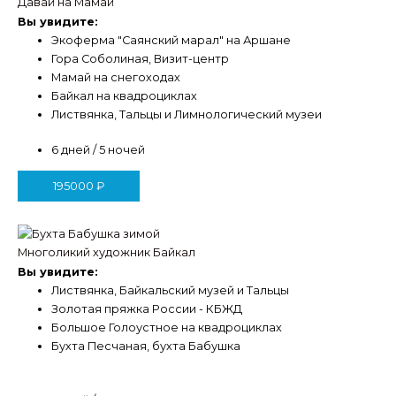
Давай на Мамай
Вы увидите:
Экоферма "Саянский марал" на Аршане
Гора Соболиная, Визит-центр
Мамай на снегоходах
Байкал на квадроциклах
Листвянка, Тальцы и Лимнологический музеи
6 дней / 5 ночей
195000
₽
Многоликий художник Байкал
Вы увидите:
Листвянка, Байкальский музей и Тальцы
Золотая пряжка России - КБЖД
Большое Голоустное на квадроциклах
Бухта Песчаная, бухта Бабушка