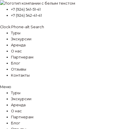
Перейти
к
+7 (924) 541-51-41
содержимому
+7 (924) 542-41-41
Clock
Phone-alt
Search
Туры
Экскурсии
Аренда
О нас
Партнерам
Блог
Отзывы
Контакты
Меню
Туры
Экскурсии
Аренда
О нас
Партнерам
Блог