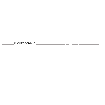
данных
и согласны с
политикой конфиденциальности
.