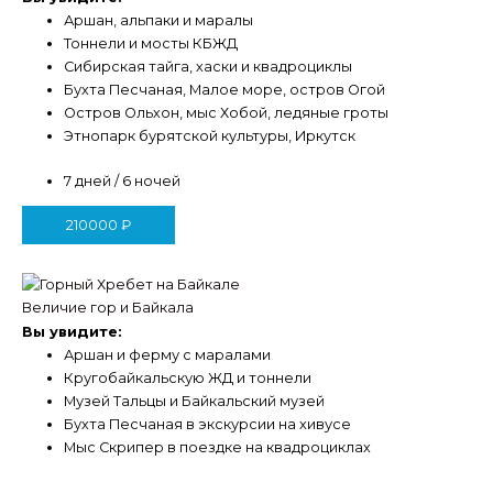
Аршан, альпаки и маралы
Тоннели и мосты КБЖД
Сибирская тайга, хаски и квадроциклы
Бухта Песчаная, Малое море, остров Огой
Остров Ольхон, мыс Хобой, ледяные гроты
Этнопарк бурятской культуры, Иркутск
7 дней / 6 ночей
210000
₽
Величие гор и Байкала
Вы увидите:
Аршан и ферму с маралами
Кругобайкальскую ЖД и тоннели
Музей Тальцы и Байкальский музей
Бухта Песчаная в экскурсии на хивусе
Мыс Скрипер в поездке на квадроциклах