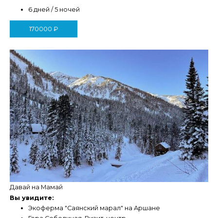
6 дней / 5 ночей
170000
₽
Давай на Мамай
Вы увидите:
Экоферма "Саянский марал" на Аршане