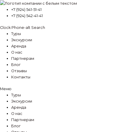
Перейти
к
+7 (924) 541-51-41
содержимому
+7 (924) 542-41-41
Clock
Phone-alt
Search
Туры
Экскурсии
Аренда
О нас
Партнерам
Блог
Отзывы
Контакты
Меню
Туры
Экскурсии
Аренда
О нас
Партнерам
Блог