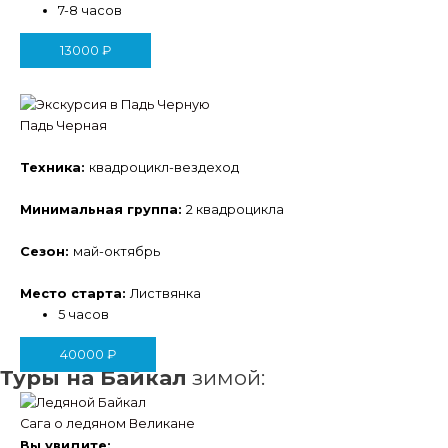
7-8 часов
13000
₽
Падь Черная
Техника:
квадроцикл-вездеход
Минимальная группа:
2 квадроцикла
Сезон:
май-октябрь
Место старта:
Листвянка
5 часов
40000
₽
Туры на Байкал
зимой:
Сага о ледяном Великане
Вы увидите: